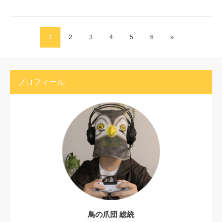
1
2
3
4
5
6
»
プロフィール
鳥の爪団 総統