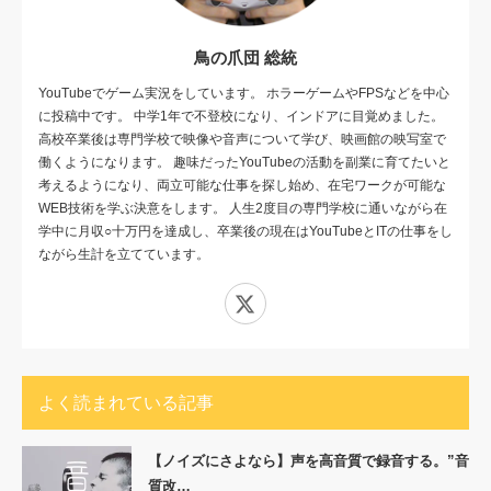
鳥の爪団 総統
YouTubeでゲーム実況をしています。 ホラーゲームやFPSなどを中心
に投稿中です。 中学1年で不登校になり、インドアに目覚めました。
高校卒業後は専門学校で映像や音声について学び、映画館の映写室で
働くようになります。 趣味だったYouTubeの活動を副業に育てたいと
考えるようになり、両立可能な仕事を探し始め、在宅ワークが可能な
WEB技術を学ぶ決意をします。 人生2度目の専門学校に通いながら在
学中に月収○十万円を達成し、卒業後の現在はYouTubeとITの仕事をし
ながら生計を立てています。
X
よく読まれている記事
【ノイズにさよなら】声を高音質で録音する。”音
質改…