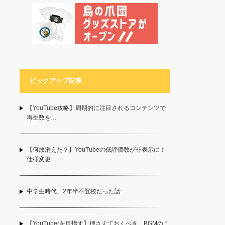
ピックアップ記事
【YouTube攻略】周期的に注目されるコンテンツで
再生数を…
【何故消えた？】YouTubeの低評価数が非表示に！
仕様変更…
中学生時代、2年半不登校だった話
【YouTuberを目指す】押さえておくべき、BGMのこ