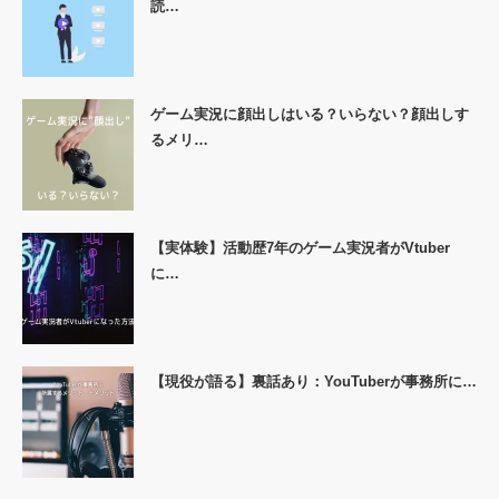
読…
ゲーム実況に顔出しはいる？いらない？顔出しす
るメリ…
【実体験】活動歴7年のゲーム実況者がVtuber
に…
【現役が語る】裏話あり：YouTuberが事務所に…