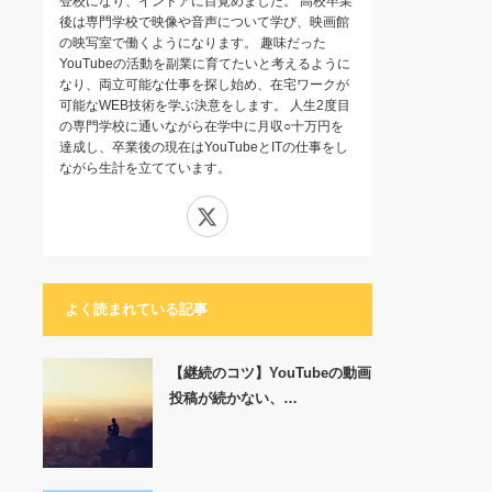
登校になり、インドアに目覚めました。 高校卒業
後は専門学校で映像や音声について学び、映画館
の映写室で働くようになります。 趣味だった
YouTubeの活動を副業に育てたいと考えるように
なり、両立可能な仕事を探し始め、在宅ワークが
可能なWEB技術を学ぶ決意をします。 人生2度目
の専門学校に通いながら在学中に月収○十万円を
達成し、卒業後の現在はYouTubeとITの仕事をし
ながら生計を立てています。
X
よく読まれている記事
【継続のコツ】YouTubeの動画
投稿が続かない、…