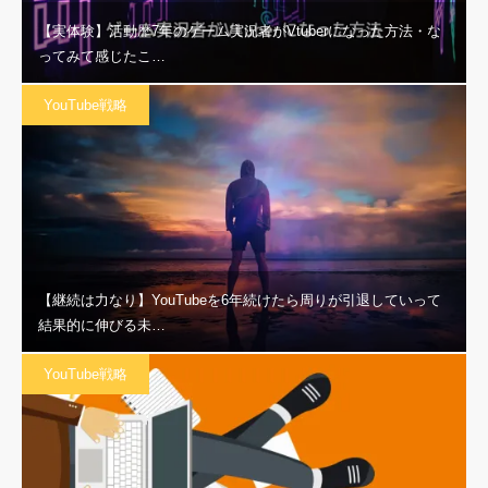
【実体験】活動歴7年のゲーム実況者がVtuberになった方法・な
ってみて感じたこ…
YouTube戦略
【継続は力なり】YouTubeを6年続けたら周りが引退していって
結果的に伸びる未…
YouTube戦略