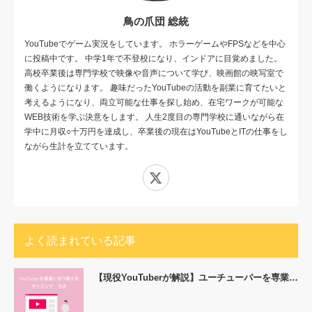
鳥の爪団 総統
YouTubeでゲーム実況をしています。 ホラーゲームやFPSなどを中心
に投稿中です。 中学1年で不登校になり、インドアに目覚めました。
高校卒業後は専門学校で映像や音声について学び、映画館の映写室で
働くようになります。 趣味だったYouTubeの活動を副業に育てたいと
考えるようになり、両立可能な仕事を探し始め、在宅ワークが可能な
WEB技術を学ぶ決意をします。 人生2度目の専門学校に通いながら在
学中に月収○十万円を達成し、卒業後の現在はYouTubeとITの仕事をし
ながら生計を立てています。
X
よく読まれている記事
【現役YouTuberが解説】ユーチューバーを専業…