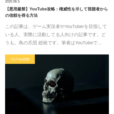
2020.06.5
【悪用厳禁】YouTube攻略：権威性を示して視聴者から
の信頼を得る方法
この記事は、ゲーム実況者やYouTuberを目指して
いる人、実際に活動してる人向けの記事です。ど
うも。鳥の爪団 総統です。筆者はYouTubeで…
YouTube戦略