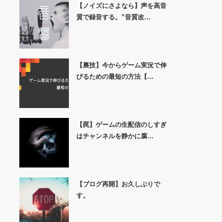
【ノイズにさよなら】声を高音
質で録音する。”音質改…
【裏技】今からゲーム実況で伸
びるための最短の方法【…
【罠】ゲームの生配信のしすぎ
はチャンネルを静かに腐…
【ブログ再開】お久しぶりで
す。