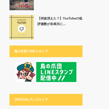
【何故消えた？】YouTubeの低
評価数が非表示に…
鳥の爪団 LINEスタンプ
OFFICIALグッズストア