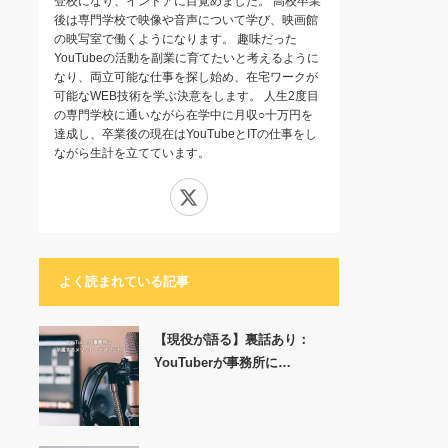
登校になり、インドアに目覚めました。 高校卒業
後は専門学校で映像や音声について学び、映画館
の映写室で働くようになります。 趣味だった
YouTubeの活動を副業に育てたいと考えるように
なり、両立可能な仕事を探し始め、在宅ワークが
可能なWEB技術を学ぶ決意をします。 人生2度目
の専門学校に通いながら在学中に月収○十万円を
達成し、卒業後の現在はYouTubeとITの仕事をし
ながら生計を立てています。
X
よく読まれている記事
【現役が語る】裏話あり：
YouTuberが事務所に…