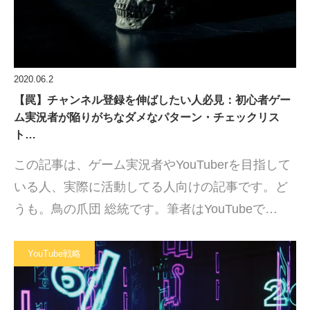
2020.06.2
【罠】チャンネル登録を伸ばしたい人必見：初心者ゲー
ム実況者が陥りがちなダメなパターン・チェックリス
ト…
この記事は、ゲーム実況者やYouTuberを目指して
いる人、実際に活動してる人向けの記事です。ど
うも。鳥の爪団 総統です。筆者はYouTubeで…
YouTube戦略