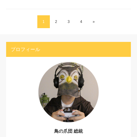
1
2
3
4
»
プロフィール
鳥の爪団 総統