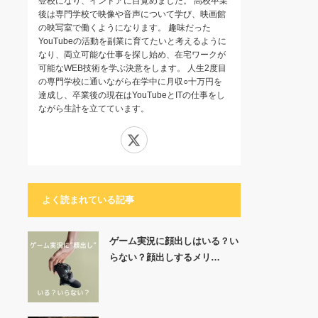
登校になり、インドアに目覚めました。 高校卒業
後は専門学校で映像や音声について学び、映画館
の映写室で働くようになります。 趣味だった
YouTubeの活動を副業に育てたいと考えるように
なり、両立可能な仕事を探し始め、在宅ワークが
可能なWEB技術を学ぶ決意をします。 人生2度目
の専門学校に通いながら在学中に月収○十万円を
達成し、卒業後の現在はYouTubeとITの仕事をし
ながら生計を立てています。
X
よく読まれている記事
ゲーム実況に顔出しはいる？い
らない？顔出しするメリ…