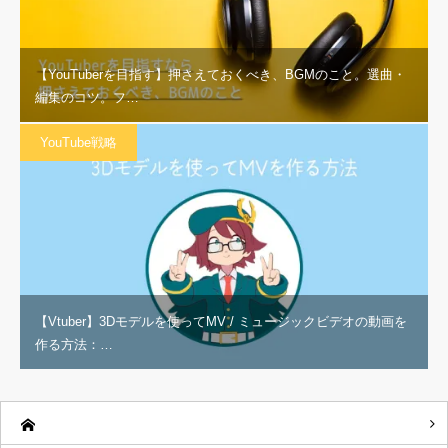
【YouTuberを目指す】押さえておくべき、BGMのこと。選曲・
編集のコツ。フ…
YouTube戦略
【Vtuber】3Dモデルを使ってMV / ミュージックビデオの動画を
作る方法：…