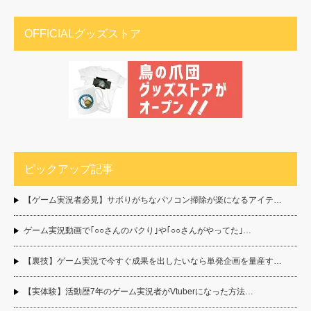
OFFICIALグッズストア
ピックアップ記事
【ゲーム実況者必見】サボりがちなパソコン掃除が楽になるアイテ…
ゲーム実況動画で｢○○さんのパクり｣や｢○○さんがやってた｣…
【裏技】ゲーム実況で今すぐ成果を出したいなら単発企画を量産す…
【実体験】活動歴7年のゲーム実況者がVtuberになった方法…