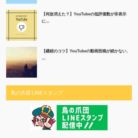
【何故消えた？】YouTubeの低評価数が非表示
に…
【継続のコツ】YouTubeの動画投稿が続かない、
…
鳥の爪団 LINEスタンプ