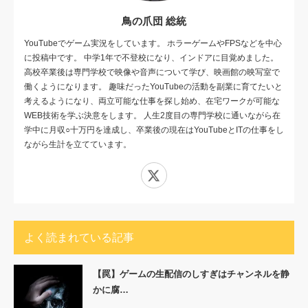
鳥の爪団 総統
YouTubeでゲーム実況をしています。 ホラーゲームやFPSなどを中心
に投稿中です。 中学1年で不登校になり、インドアに目覚めました。
高校卒業後は専門学校で映像や音声について学び、映画館の映写室で
働くようになります。 趣味だったYouTubeの活動を副業に育てたいと
考えるようになり、両立可能な仕事を探し始め、在宅ワークが可能な
WEB技術を学ぶ決意をします。 人生2度目の専門学校に通いながら在
学中に月収○十万円を達成し、卒業後の現在はYouTubeとITの仕事をし
ながら生計を立てています。
X
よく読まれている記事
【罠】ゲームの生配信のしすぎはチャンネルを静
かに腐…