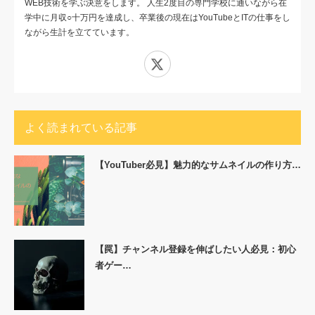
WEB技術を学ぶ決意をします。 人生2度目の専門学校に通いながら在
学中に月収○十万円を達成し、卒業後の現在はYouTubeとITの仕事をし
ながら生計を立てています。
X
よく読まれている記事
【YouTuber必見】魅力的なサムネイルの作り方…
【罠】チャンネル登録を伸ばしたい人必見：初心
者ゲー…