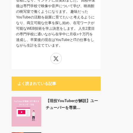
登校になり、インドアに目覚めました。 高校卒業
後は専門学校で映像や音声について学び、映画館
の映写室で働くようになります。 趣味だった
YouTubeの活動を副業に育てたいと考えるように
なり、両立可能な仕事を探し始め、在宅ワークが
可能なWEB技術を学ぶ決意をします。 人生2度目
の専門学校に通いながら在学中に月収○十万円を
達成し、卒業後の現在はYouTubeとITの仕事をし
ながら生計を立てています。
X
よく読まれている記事
【現役YouTuberが解説】ユー
チューバーを専業…