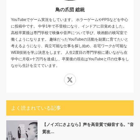
鳥の爪団 総統
YouTubeでゲーム実況をしています。 ホラーゲームやFPSなどを中心
に投稿中です。 中学1年で不登校になり、インドアに目覚めました。
高校卒業後は専門学校で映像や音声について学び、映画館の映写室で
働くようになります。 趣味だったYouTubeの活動を副業に育てたいと
考えるようになり、両立可能な仕事を探し始め、在宅ワークが可能な
WEB技術を学ぶ決意をします。 人生2度目の専門学校に通いながら在
学中に月収○十万円を達成し、卒業後の現在はYouTubeとITの仕事をし
ながら生計を立てています。
X
よく読まれている記事
【ノイズにさよなら】声を高音質で録音する。”音
質改…