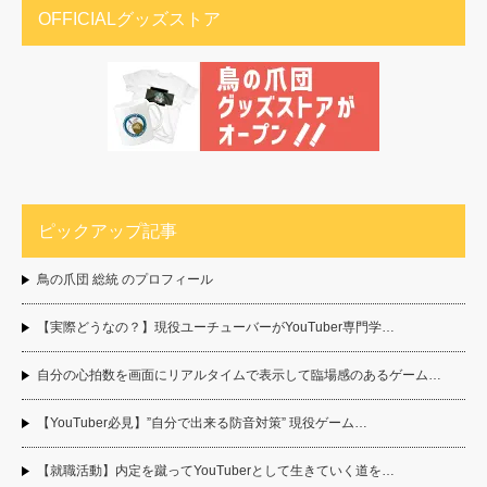
OFFICIALグッズストア
ピックアップ記事
鳥の爪団 総統 のプロフィール
【実際どうなの？】現役ユーチューバーがYouTuber専門学…
自分の心拍数を画面にリアルタイムで表示して臨場感のあるゲーム…
【YouTuber必見】”自分で出来る防音対策” 現役ゲーム…
【就職活動】内定を蹴ってYouTuberとして生きていく道を…