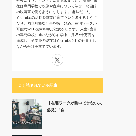
登校になり、インドアに目覚めました。 高校卒業
後は専門学校で映像や音声について学び、映画館
の映写室で働くようになります。 趣味だった
YouTubeの活動を副業に育てたいと考えるように
なり、両立可能な仕事を探し始め、在宅ワークが
可能なWEB技術を学ぶ決意をします。 人生2度目
の専門学校に通いながら在学中に月収○十万円を
達成し、卒業後の現在はYouTubeとITの仕事をし
ながら生計を立てています。
X
よく読まれている記事
【在宅ワークが集中できない人
必見】”自…